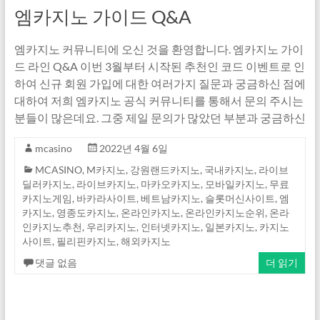
엠카지노 가이드 Q&A
엠카지노 커뮤니티에 오신 것을 환영합니다. 엠카지노 가이
드 라인 Q&A 이번 3월부터 시작된 추천인 코드 이벤트로 인
하여 신규 회원 가입에 대한 여러가지 질문과 궁금하신 점에
대하여 저희 엠카지노 공식 커뮤니티를 통해서 문의 주시는
분들이 많은데요. 그중 제일 문의가 많았던 부분과 궁금하신
mcasino
2022년 4월 6일
MCASINO
,
M카지노
,
강원랜드카지노
,
국내카지노
,
라이브
딜러카지노
,
라이브카지노
,
마카오카지노
,
모바일카지노
,
무료
카지노게임
,
바카라사이트
,
베트남카지노
,
슬롯머신사이트
,
엠
카지노
,
영종도카지노
,
온라인카지노
,
온라인카지노순위
,
온라
인카지노추천
,
우리카지노
,
인터넷카지노
,
일본카지노
,
카지노
사이트
,
필리핀카지노
,
해외카지노
댓글 없음
더 읽기