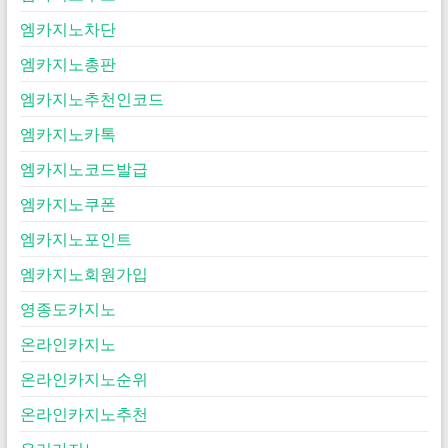
엠카지노차단
엠카지노총판
엠카지노추천인코드
엠카지노카톡
엠카지노코드발급
엠카지노쿠폰
엠카지노포인트
엠카지노회원가입
영종도카지노
온라인카지노
온라인카지노순위
온라인카지노추천