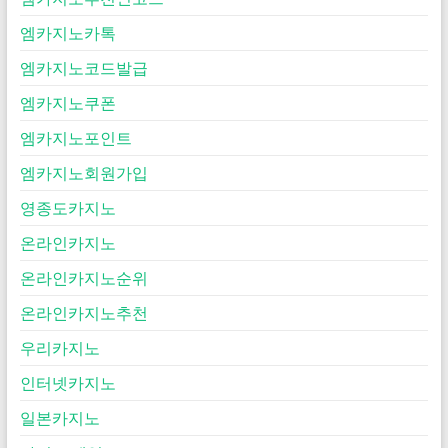
엠카지노카톡
엠카지노코드발급
엠카지노쿠폰
엠카지노포인트
엠카지노회원가입
영종도카지노
온라인카지노
온라인카지노순위
온라인카지노추천
우리카지노
인터넷카지노
일본카지노