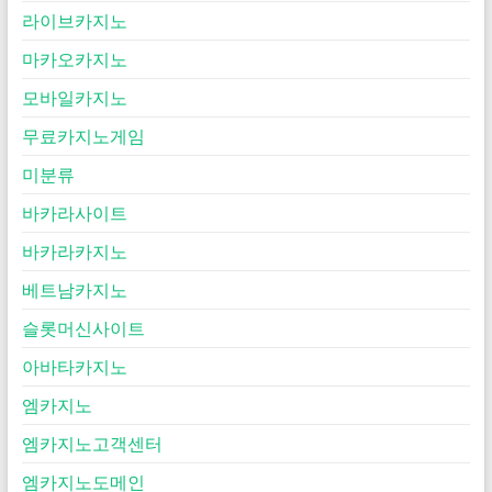
라이브카지노
마카오카지노
모바일카지노
무료카지노게임
미분류
바카라사이트
바카라카지노
베트남카지노
슬롯머신사이트
아바타카지노
엠카지노
엠카지노고객센터
엠카지노도메인