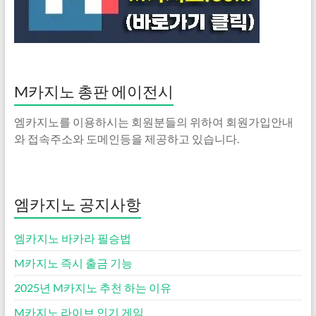
M카지노 총판 에이전시
엠카지노를 이용하시는 회원분들의 위하여 회원가입안내
와 접속주소와 도메인등을 제공하고 있습니다.
엠카지노 공지사항
엠카지노 바카라 필승법
M카지노 즉시 출금 기능
2025년 M카지노 추천 하는 이유
M카지노 라이브 인기 게임