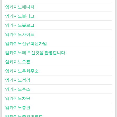
엠카지노매니저
엠카지노블러그
엠카지노블로그
엠카지노사이트
엠카지노신규회원가입
엠카지노에 오신것을 환영합니다
엠카지노오픈
엠카지노우회주소
엠카지노점검
엠카지노주소
엠카지노차단
엠카지노총판
엠카지노추천인코드