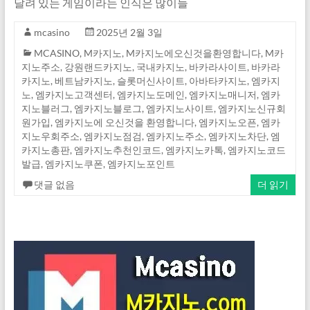
달려 있는 게임이라는 인식은 많이들
mcasino
2025년 2월 3일
MCASINO
,
M카지노
,
M카지노에오신것을환영합니다
,
M카
지노주소
,
강원랜드카지노
,
국내카지노
,
바카라사이트
,
바카라
카지노
,
베트남카지노
,
슬롯머신사이트
,
아바타카지노
,
엠카지
노
,
엠카지노고객센터
,
엠카지노도메인
,
엠카지노매니저
,
엠카
지노블러그
,
엠카지노블로그
,
엠카지노사이트
,
엠카지노신규회
원가입
,
엠카지노에 오신것을 환영합니다
,
엠카지노오픈
,
엠카
지노우회주소
,
엠카지노점검
,
엠카지노주소
,
엠카지노차단
,
엠
카지노총판
,
엠카지노추천인코드
,
엠카지노카톡
,
엠카지노코드
발급
,
엠카지노쿠폰
,
엠카지노포인트
댓글 없음
더 읽기