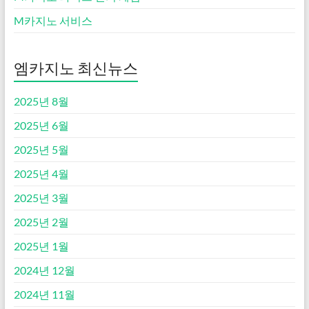
M카지노 서비스
엠카지노 최신뉴스
2025년 8월
2025년 6월
2025년 5월
2025년 4월
2025년 3월
2025년 2월
2025년 1월
2024년 12월
2024년 11월