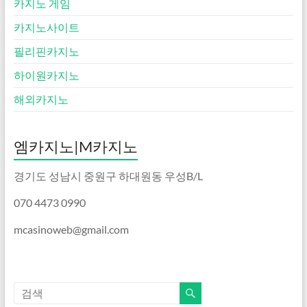
카지노 게임
카지노사이트
필리핀카지노
하이원카지노
해외카지노
엠카지노|M카지노
경기도 성남시 중원구 하대원동 우성B/L
070 4473 0990
mcasinoweb@gmail.com