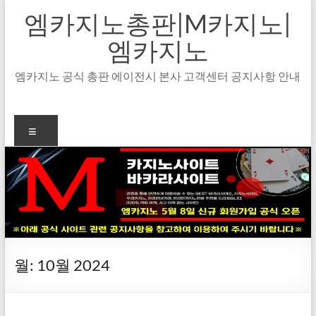
Skip
엠카지노총판|M카지노|
to
content
엠카지노
엠카지노 공식 총판 에이전시 본사 고객센터 공지사항 안내
메
뉴
월:
10월 2024