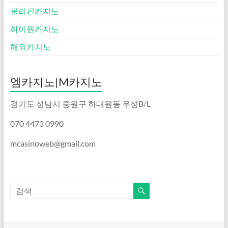
필리핀카지노
하이원카지노
해외카지노
엠카지노|M카지노
경기도 성남시 중원구 하대원동 우성B/L
070 4473 0990
mcasinoweb@gmail.com