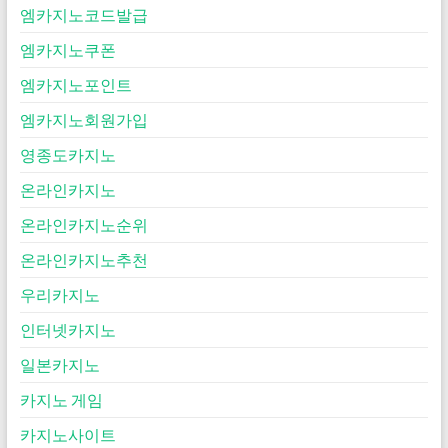
엠카지노코드발급
엠카지노쿠폰
엠카지노포인트
엠카지노회원가입
영종도카지노
온라인카지노
온라인카지노순위
온라인카지노추천
우리카지노
인터넷카지노
일본카지노
카지노 게임
카지노사이트