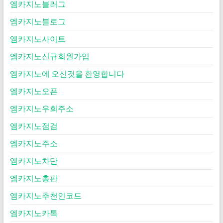
엠카지노블러그
엠카지노블로그
엠카지노사이트
엠카지노신규회원가입
엠카지노에 오신것을 환영합니다
엠카지노오픈
엠카지노우회주소
엠카지노점검
엠카지노주소
엠카지노차단
엠카지노총판
엠카지노추천인코드
엠카지노카톡