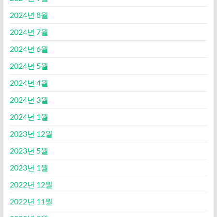
2024년 8월
2024년 7월
2024년 6월
2024년 5월
2024년 4월
2024년 3월
2024년 1월
2023년 12월
2023년 5월
2023년 1월
2022년 12월
2022년 11월