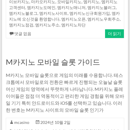
이브카지노
,
마카오카지노
,
모바일카지노
,
엠카지노
,
엠카지노
고객센터
,
엠카지노도메인
,
엠카지노매니저
,
엠카지노블러그
,
엠카지노블로그
,
엠카지노사이트
,
엠카지노신규회원가입
,
엠카
지노에 오신것을 환영합니다
,
엠카지노오픈
,
엠카지노우회주소
,
엠카지노점검
,
엠카지노주소
,
엠카지노차단
댓글 없음
더 읽기
M카지노 모바일 슬롯 가이드
M카지노 모바일 슬롯으로 게임의 미래를 수용합니다. 테스
크톱에서 모바일로의 전환은 빠르게 진행되는 오늘날 슬롯
머신 게임의 영역에서 뚜렷하게 나타납니다. M카지노 플레
이어들은 점점 더 역동적이고 편리한 게임 경험을 위해 모바
일 기기 특히 안드로이드와 iOS를 선택하고 있습니다. 이러
한 변호는 M카지노 사이트의 모바일 슬롯 인기가
mcasino
2024년 10월 2일