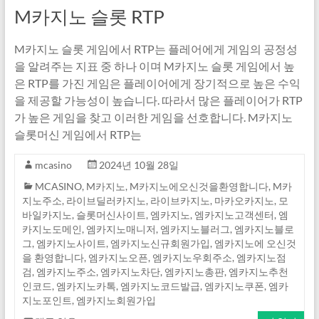
M카지노 슬롯 RTP
M카지노 슬롯 게임에서 RTP는 플레어에게 게임의 공정성
을 알려주는 지표 중 하나 이며 M카지노 슬롯 게임에서 높
은 RTP를 가진 게임은 플레이어에게 장기적으로 높은 수익
을 제공할 가능성이 높습니다. 따라서 많은 플레이어가 RTP
가 높은 게임을 찾고 이러한 게임을 선호합니다. M카지노
슬롯머신 게임에서 RTP는
mcasino
2024년 10월 28일
MCASINO
,
M카지노
,
M카지노에오신것을환영합니다
,
M카
지노주소
,
라이브딜러카지노
,
라이브카지노
,
마카오카지노
,
모
바일카지노
,
슬롯머신사이트
,
엠카지노
,
엠카지노고객센터
,
엠
카지노도메인
,
엠카지노매니저
,
엠카지노블러그
,
엠카지노블로
그
,
엠카지노사이트
,
엠카지노신규회원가입
,
엠카지노에 오신것
을 환영합니다
,
엠카지노오픈
,
엠카지노우회주소
,
엠카지노점
검
,
엠카지노주소
,
엠카지노차단
,
엠카지노총판
,
엠카지노추천
인코드
,
엠카지노카톡
,
엠카지노코드발급
,
엠카지노쿠폰
,
엠카
지노포인트
,
엠카지노회원가입