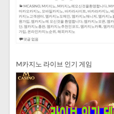
MCASINO
,
M카지노
,
M카지노에오신것을환영합니다
,
M
마카오카지노
,
모바일카지노
,
바카라사이트
,
바카라카지노
,
베
카지노고객센터
,
엠카지노도메인
,
엠카지노매니저
,
엠카지노
원가입
,
엠카지노에 오신것을 환영합니다
,
엠카지노오픈
,
엠카
단
,
엠카지노총판
,
엠카지노추천인코드
,
엠카지노카톡
,
엠카지
가입
,
온라인카지노순위
,
해외카지노
댓글 없음
M카지노 라이브 인기 게임