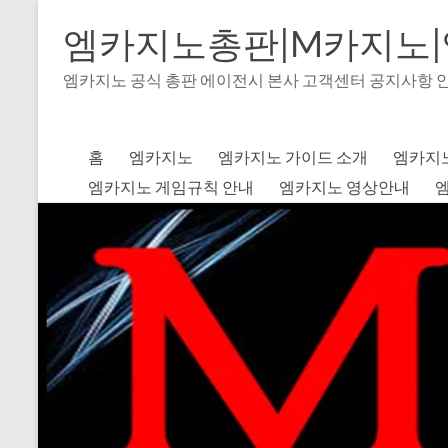
Skip
to
엠카지노총판|M카지노
content
엠카지노 공식 총판 에이전시 본사 고객센터 공지사항 
홈
엠카지노
엠카지노 가이드 소개
엠카지
엠카지노 게임규칙 안내
엠카지노 영상안내