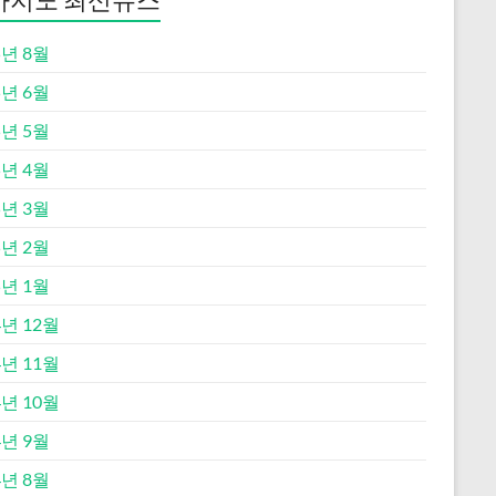
5년 8월
5년 6월
5년 5월
5년 4월
5년 3월
5년 2월
5년 1월
4년 12월
4년 11월
4년 10월
4년 9월
4년 8월