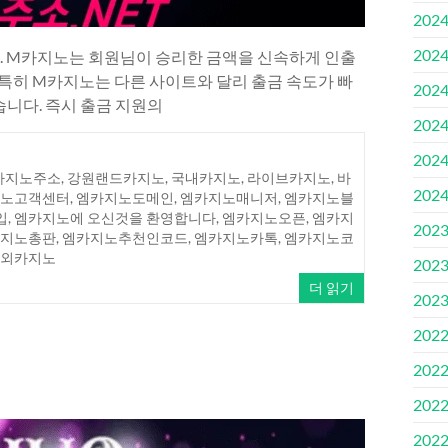
202
202
. M카지노는 회원님이 승리한 금액을 신속하게 인출
 특히 M카지노는 다른 사이트와 달리 출금 속도가 빠
202
습니다. 즉시 출금 지원의
202
202
카지노주소
,
강원랜드카지노
,
국내카지노
,
라이브카지노
,
바
202
노고객센터
,
엠카지노도메인
,
엠카지노매니저
,
엠카지노블
입
,
엠카지노에 오신것을 환영합니다
,
엠카지노오픈
,
엠카지
202
지노총판
,
엠카지노추천인코드
,
엠카지노카톡
,
엠카지노코
외카지노
202
더 읽기
202
202
202
202
202