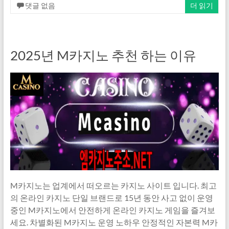
댓글 없음
더 읽기
2025년 M카지노 추천 하는 이유
M카지노는 업계에서 떠오르는 카지노 사이트 입니다. 최고
의 온라인 카지노 단일 브랜드로 15년 동안 사고 없이 운영
중인 M카지노에서 안전하게 온라인 카지노 게임을 즐겨보
세요. 차별화된 M카지노 운영 노하우 안정적인 자본력 M카