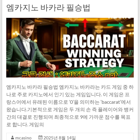
엠카지노 바카라 필승법
엠카지노 바카라 필승법 엠카지노 바카라는 카드 게임 중 하
나로 주로 카지노에서 인기 있는 게임입니다. 이 게임은 프
랑스어에서 유래된 이름으로 ‘0’을 의미하는 ‘baccarat’에서
왔습니다.기본적으로 게임은 두 개의 손 즉 플레이어와 뱅커
간의 대결로 진행되며 최종적으로 9에 가까운 점수를 목표
로 합니다. 게임의
mcasino
2025년 8월 14일