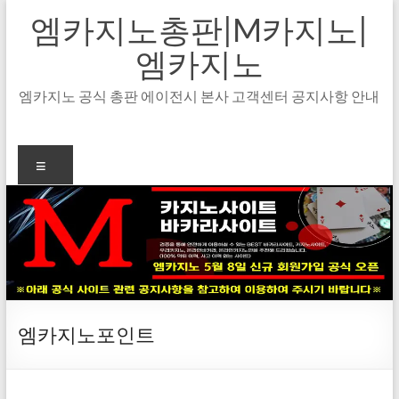
Skip
엠카지노총판|M카지노|
to
content
엠카지노
엠카지노 공식 총판 에이전시 본사 고객센터 공지사항 안내
메
뉴
엠카지노포인트