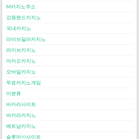
M카지노주소
강원랜드카지노
국내카지노
라이브딜러카지노
라이브카지노
마카오카지노
모바일카지노
무료카지노게임
미분류
바카라사이트
바카라카지노
베트남카지노
슬롯머신사이트