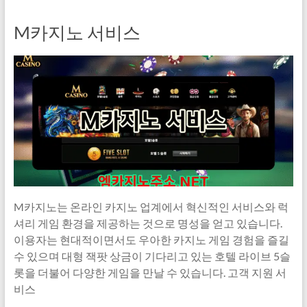
M카지노 서비스
M카지노는 온라인 카지노 업계에서 혁신적인 서비스와 럭
셔리 게임 환경을 제공하는 것으로 명성을 얻고 있습니다.
이용자는 현대적이면서도 우아한 카지노 게임 경험을 즐길
수 있으며 대형 잭팟 상금이 기다리고 있는 호텔 라이브 5슬
롯을 더불어 다양한 게임을 만날 수 있습니다. 고객 지원 서
비스