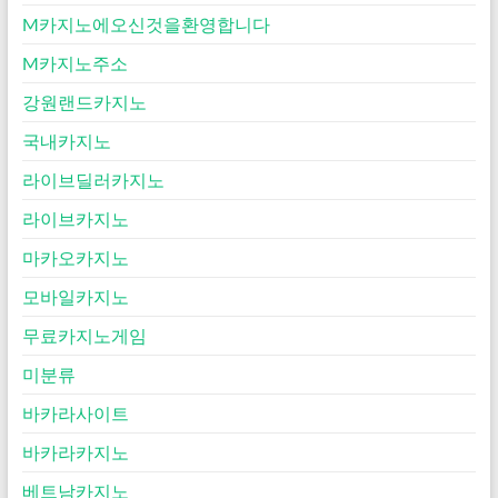
M카지노에오신것을환영합니다
M카지노주소
강원랜드카지노
국내카지노
라이브딜러카지노
라이브카지노
마카오카지노
모바일카지노
무료카지노게임
미분류
바카라사이트
바카라카지노
베트남카지노