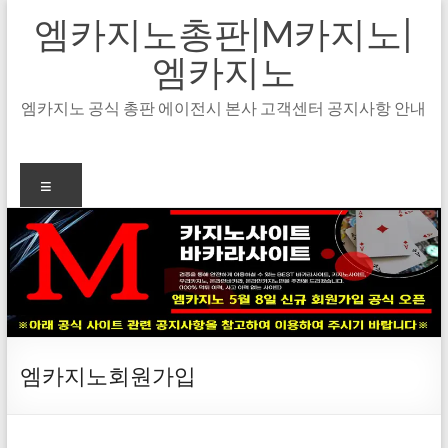
Skip
엠카지노총판|M카지노|
to
content
엠카지노
엠카지노 공식 총판 에이전시 본사 고객센터 공지사항 안내
메
뉴
엠카지노회원가입