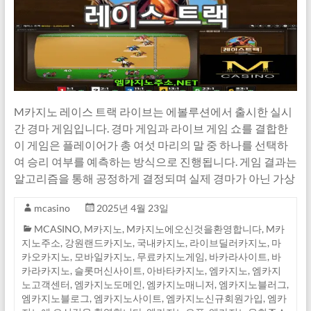
M카지노 레이스 트랙 라이브는 에볼루션에서 출시한 실시
간 경마 게임입니다. 경마 게임과 라이브 게임 쇼를 결합한
이 게임은 플레이어가 총 여섯 마리의 말 중 하나를 선택하
여 승리 여부를 예측하는 방식으로 진행됩니다. 게임 결과는
알고리즘을 통해 공정하게 결정되며 실제 경마가 아닌 가상
mcasino
2025년 4월 23일
MCASINO
,
M카지노
,
M카지노에오신것을환영합니다
,
M카
지노주소
,
강원랜드카지노
,
국내카지노
,
라이브딜러카지노
,
마
카오카지노
,
모바일카지노
,
무료카지노게임
,
바카라사이트
,
바
카라카지노
,
슬롯머신사이트
,
아바타카지노
,
엠카지노
,
엠카지
노고객센터
,
엠카지노도메인
,
엠카지노매니저
,
엠카지노블러그
,
엠카지노블로그
,
엠카지노사이트
,
엠카지노신규회원가입
,
엠카