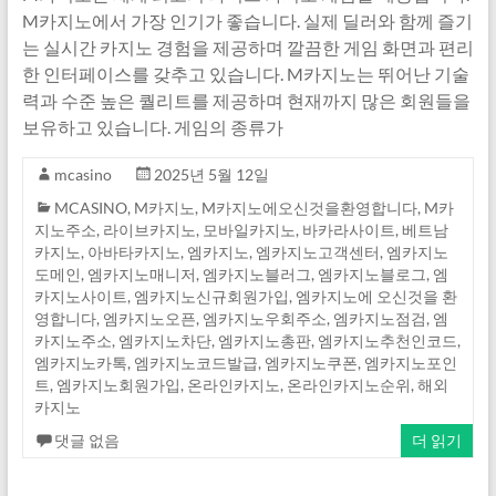
M카지노에서 가장 인기가 좋습니다. 실제 딜러와 함께 즐기
는 실시간 카지노 경험을 제공하며 깔끔한 게임 화면과 편리
한 인터페이스를 갖추고 있습니다. M카지노는 뛰어난 기술
력과 수준 높은 퀄리트를 제공하며 현재까지 많은 회원들을
보유하고 있습니다. 게임의 종류가
mcasino
2025년 5월 12일
MCASINO
,
M카지노
,
M카지노에오신것을환영합니다
,
M카
지노주소
,
라이브카지노
,
모바일카지노
,
바카라사이트
,
베트남
카지노
,
아바타카지노
,
엠카지노
,
엠카지노고객센터
,
엠카지노
도메인
,
엠카지노매니저
,
엠카지노블러그
,
엠카지노블로그
,
엠
카지노사이트
,
엠카지노신규회원가입
,
엠카지노에 오신것을 환
영합니다
,
엠카지노오픈
,
엠카지노우회주소
,
엠카지노점검
,
엠
카지노주소
,
엠카지노차단
,
엠카지노총판
,
엠카지노추천인코드
,
엠카지노카톡
,
엠카지노코드발급
,
엠카지노쿠폰
,
엠카지노포인
트
,
엠카지노회원가입
,
온라인카지노
,
온라인카지노순위
,
해외
카지노
댓글 없음
더 읽기