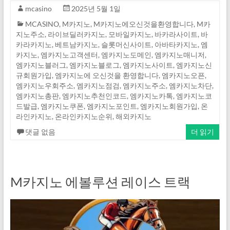
mcasino
2025년 5월 1일
MCASINO
,
M카지노
,
M카지노에오신것을환영합니다
,
M카
지노주소
,
라이브딜러카지노
,
모바일카지노
,
바카라사이트
,
바
카라카지노
,
베트남카지노
,
슬롯머신사이트
,
아바타카지노
,
엠
카지노
,
엠카지노고객센터
,
엠카지노도메인
,
엠카지노매니저
,
엠카지노블러그
,
엠카지노블로그
,
엠카지노사이트
,
엠카지노신
규회원가입
,
엠카지노에 오신것을 환영합니다
,
엠카지노오픈
,
엠카지노우회주소
,
엠카지노점검
,
엠카지노주소
,
엠카지노차단
,
엠카지노총판
,
엠카지노추천인코드
,
엠카지노카톡
,
엠카지노코
드발급
,
엠카지노쿠폰
,
엠카지노포인트
,
엠카지노회원가입
,
온
라인카지노
,
온라인카지노순위
,
해외카지노
댓글 없음
더 읽기
M카지노 에볼루션 레이스 트랙