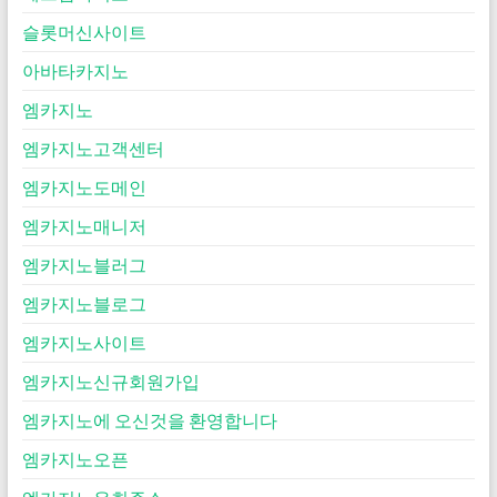
슬롯머신사이트
아바타카지노
엠카지노
엠카지노고객센터
엠카지노도메인
엠카지노매니저
엠카지노블러그
엠카지노블로그
엠카지노사이트
엠카지노신규회원가입
엠카지노에 오신것을 환영합니다
엠카지노오픈