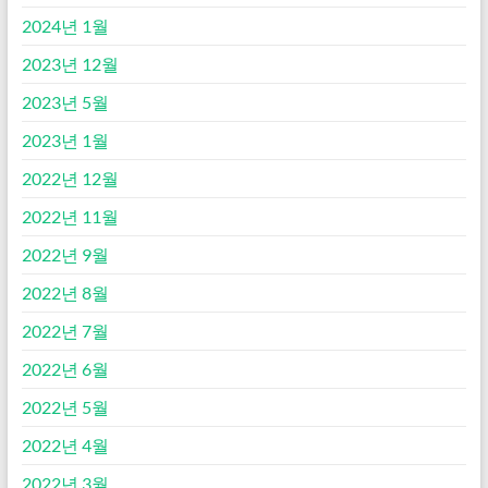
2024년 1월
2023년 12월
2023년 5월
2023년 1월
2022년 12월
2022년 11월
2022년 9월
2022년 8월
2022년 7월
2022년 6월
2022년 5월
2022년 4월
2022년 3월