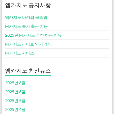
엠카지노 공지사항
엠카지노 바카라 필승법
M카지노 즉시 출금 기능
2025년 M카지노 추천 하는 이유
M카지노 라이브 인기 게임
M카지노 서비스
엠카지노 최신뉴스
2025년 8월
2025년 6월
2025년 5월
2025년 4월