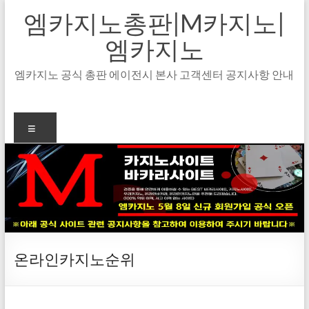
Skip
엠카지노총판|M카지노|
to
content
엠카지노
엠카지노 공식 총판 에이전시 본사 고객센터 공지사항 안내
메
뉴
온라인카지노순위