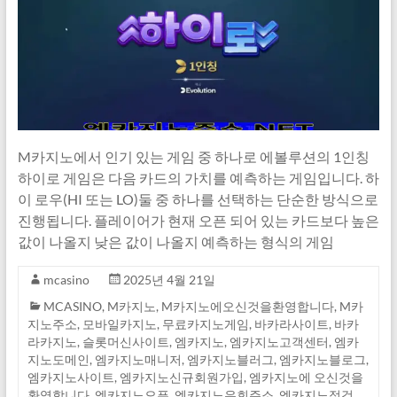
M카지노에서 인기 있는 게임 중 하나로 에볼루션의 1인칭
하이로 게임은 다음 카드의 가치를 예측하는 게임입니다. 하
이 로우(HI 또는 LO)둘 중 하나를 선택하는 단순한 방식으로
진행됩니다. 플레이어가 현재 오픈 되어 있는 카드보다 높은
값이 나올지 낮은 값이 나올지 예측하는 형식의 게임
mcasino
2025년 4월 21일
MCASINO
,
M카지노
,
M카지노에오신것을환영합니다
,
M카
지노주소
,
모바일카지노
,
무료카지노게임
,
바카라사이트
,
바카
라카지노
,
슬롯머신사이트
,
엠카지노
,
엠카지노고객센터
,
엠카
지노도메인
,
엠카지노매니저
,
엠카지노블러그
,
엠카지노블로그
,
엠카지노사이트
,
엠카지노신규회원가입
,
엠카지노에 오신것을
환영합니다
,
엠카지노오픈
,
엠카지노우회주소
,
엠카지노점검
,