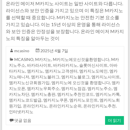
온라인 메이저 M카지노 사이트는 일반 사이트와 다릅니다.
라이선스와 보안 인증을 가지고 있으며 이 특징은 M카지노
를 선택할 때 중요합니다. M카지노는 안전한 기본 요소를
가지고 있습니다. 이는 15년 이상의 운영을 통해 라이선스
와 보안 인증은 안정성을 보장합니다. 온라인 메이저 M카지
노의 특징을 알아두는 것이
mcasino
2025년 4월 7일
MCASINO
,
M카지노
,
M카지노에오신것을환영합니다
,
M카
지노주소
,
바카라사이트
,
바카라카지노
,
슬롯머신사이트
,
아바
타카지노
,
엠카지노
,
엠카지노고객센터
,
엠카지노도메인
,
엠카
지노매니저
,
엠카지노블러그
,
엠카지노블로그
,
엠카지노사이트
,
엠카지노신규회원가입
,
엠카지노에 오신것을 환영합니다
,
엠카
지노오픈
,
엠카지노우회주소
,
엠카지노점검
,
엠카지노주소
,
엠
카지노차단
,
엠카지노총판
,
엠카지노추천인코드
,
엠카지노카톡
,
엠카지노코드발급
,
엠카지노쿠폰
,
엠카지노포인트
,
엠카지노회
원가입
,
온라인카지노
,
온라인카지노순위
,
온라인카지노추천
,
인터넷카지노
댓글 없음
더 읽기