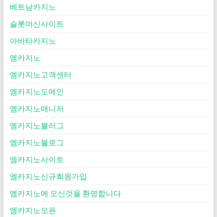
베트남카지노
슬롯머신사이트
아바타카지노
엠카지노
엠카지노고객센터
엠카지노도메인
엠카지노매니저
엠카지노블러그
엠카지노블로그
엠카지노사이트
엠카지노신규회원가입
엠카지노에 오신것을 환영합니다
엠카지노오픈