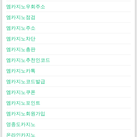
엠카지노우회주소
엠카지노점검
엠카지노주소
엠카지노차단
엠카지노총판
엠카지노추천인코드
엠카지노카톡
엠카지노코드발급
엠카지노쿠폰
엠카지노포인트
엠카지노회원가입
영종도카지노
온라인카지노