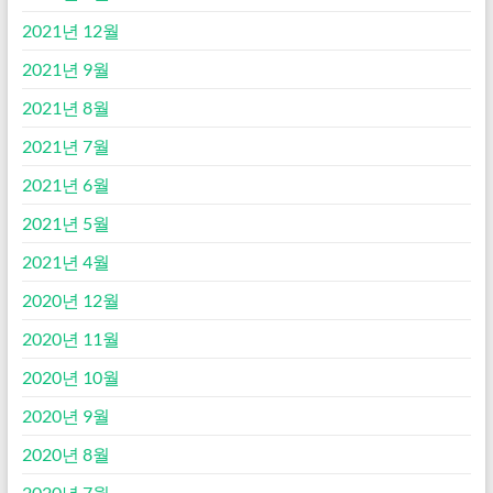
2021년 12월
2021년 9월
2021년 8월
2021년 7월
2021년 6월
2021년 5월
2021년 4월
2020년 12월
2020년 11월
2020년 10월
2020년 9월
2020년 8월
2020년 7월