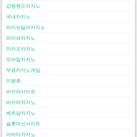
강원랜드카지노
국내카지노
라이브딜러카지노
라이브카지노
마카오카지노
모바일카지노
무료카지노게임
미분류
바카라사이트
바카라카지노
베트남카지노
슬롯머신사이트
아바타카지노