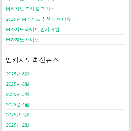
M카지노 즉시 출금 기능
2025년 M카지노 추천 하는 이유
M카지노 라이브 인기 게임
M카지노 서비스
엠카지노 최신뉴스
2025년 8월
2025년 6월
2025년 5월
2025년 4월
2025년 3월
2025년 2월