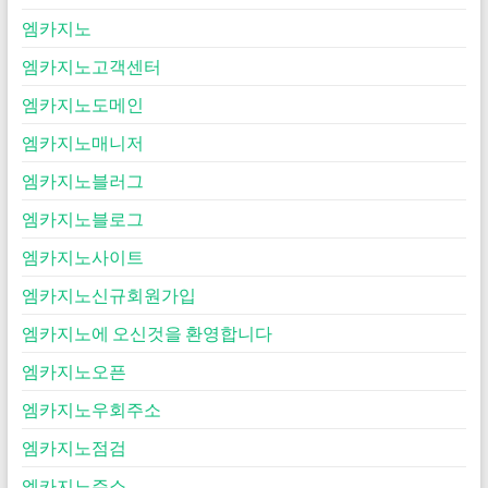
엠카지노
엠카지노고객센터
엠카지노도메인
엠카지노매니저
엠카지노블러그
엠카지노블로그
엠카지노사이트
엠카지노신규회원가입
엠카지노에 오신것을 환영합니다
엠카지노오픈
엠카지노우회주소
엠카지노점검
엠카지노주소