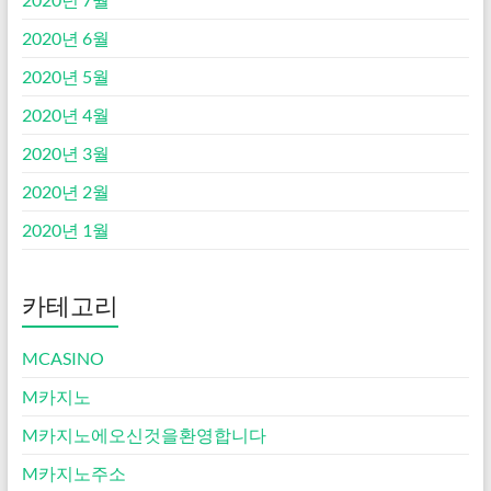
2020년 6월
2020년 5월
2020년 4월
2020년 3월
2020년 2월
2020년 1월
카테고리
MCASINO
M카지노
M카지노에오신것을환영합니다
M카지노주소