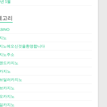
0년 1월
테고리
SINO
지노
지노에오신것을환영합니다
지노주소
랜드카지노
카지노
브딜러카지노
브카지노
오카지노
일카지노