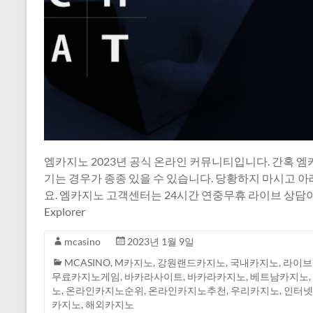
엠카지노 2023년 공식 온라인 커뮤니티입니다. 간혹 
기는 경우가 종종 있을 수 있습니다. 당황하지 마시고 
요. 엠카지노 고객센터는 24시간 연중무휴 라이브 상담이 
Explorer
mcasino
2023년 1월 9일
MCASINO
,
M카지노
,
강원랜드카지노
,
국내카지노
,
라이브
무료카지노게임
,
바카라사이트
,
바카라카지노
,
베트남카지노
,
노
,
온라인카지노순위
,
온라인카지노추천
,
우리카지노
,
인터넷
카지노
,
해외카지노