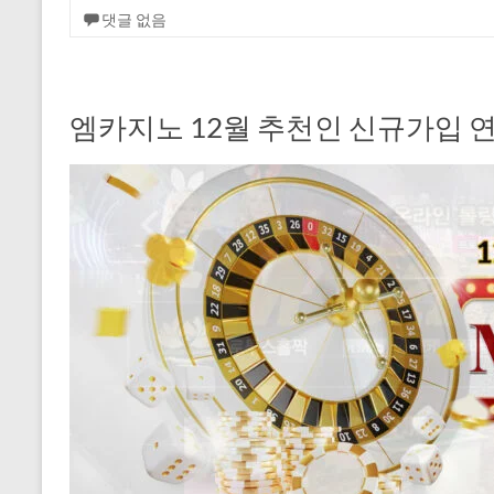
댓글 없음
엠카지노 12월 추천인 신규가입 