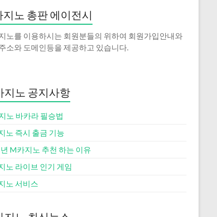
카지노 총판 에이전시
지노를 이용하시는 회원분들의 위하여 회원가입안내와
주소와 도메인등을 제공하고 있습니다.
카지노 공지사항
지노 바카라 필승법
지노 즉시 출금 기능
25년 M카지노 추천 하는 이유
지노 라이브 인기 게임
지노 서비스
카지노 최신뉴스