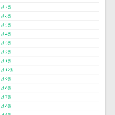
2년 7월
2년 6월
2년 5월
2년 4월
2년 3월
2년 2월
2년 1월
1년 12월
1년 9월
1년 8월
1년 7월
1년 6월
1년 5월