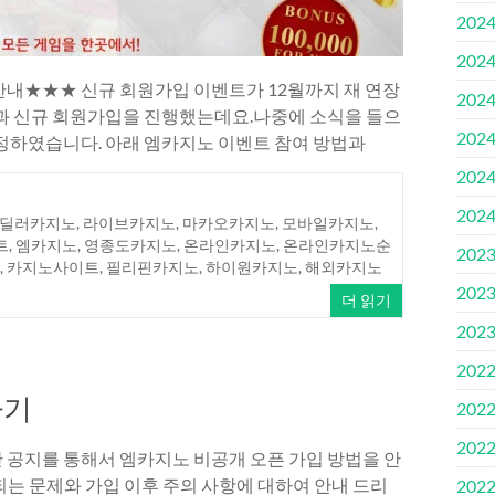
202
202
안내★★★ 신규 회원가입 이벤트가 12월까지 재 연장
202
급과 신규 회원가입을 진행했는데요.나중에 소식을 들으
202
결정하였습니다. 아래 엠카지노 이벤트 참여 방법과
202
202
딜러카지노
,
라이브카지노
,
마카오카지노
,
모바일카지노
,
트
,
엠카지노
,
영종도카지노
,
온라인카지노
,
온라인카지노순
202
,
카지노사이트
,
필리핀카지노
,
하이원카지노
,
해외카지노
202
더 읽기
202
202
하기
202
202
 공지를 통해서 엠카지노 비공개 오픈 가입 방법을 안
되는 문제와 가입 이후 주의 사항에 대하여 안내 드리
202