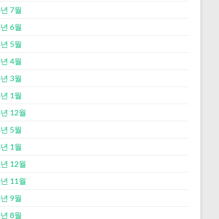
4년 7월
4년 6월
4년 5월
4년 4월
4년 3월
4년 1월
3년 12월
3년 5월
3년 1월
2년 12월
2년 11월
2년 9월
2년 8월