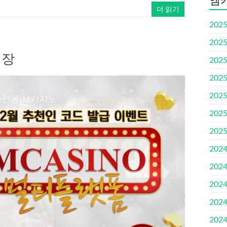
더 읽기
202
202
연장
202
202
202
202
202
202
202
202
202
202