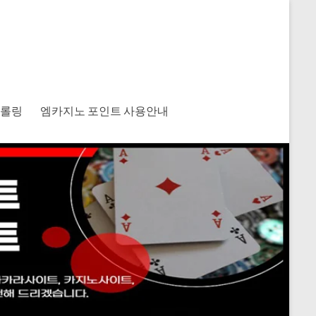
 롤링
엠카지노 포인트 사용안내