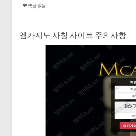
댓글 없음
엠카지노 사칭 사이트 주의사항