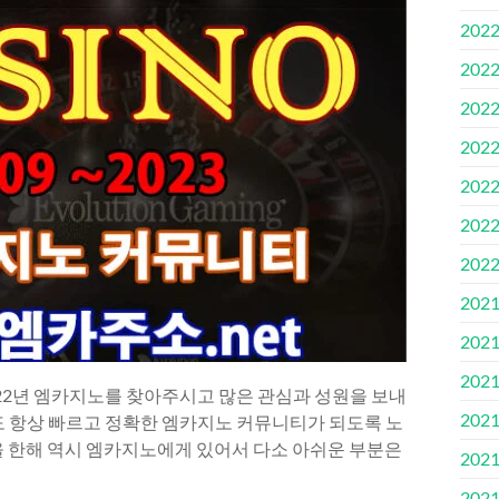
202
202
202
202
202
202
202
202
202
202
022년 엠카지노를 찾아주시고 많은 관심과 성원을 보내
202
도 항상 빠르고 정확한 엠카지노 커뮤니티가 되도록 노
올 한해 역시 엠카지노에게 있어서 다소 아쉬운 부분은
202
202