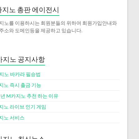
카지노 총판 에이전시
지노를 이용하시는 회원분들의 위하여 회원가입안내와
주소와 도메인등을 제공하고 있습니다.
카지노 공지사항
지노 바카라 필승법
지노 즉시 출금 기능
25년 M카지노 추천 하는 이유
지노 라이브 인기 게임
지노 서비스
카지노 최신뉴스