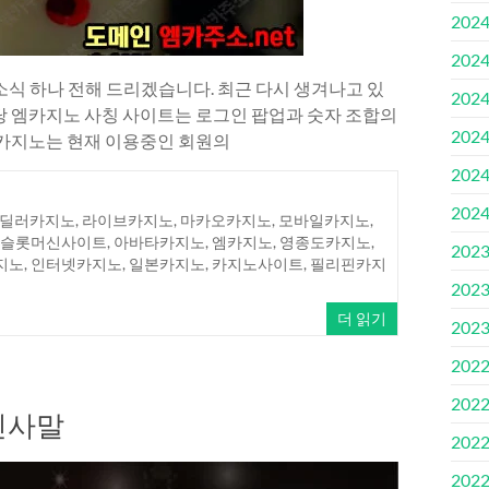
202
202
소식 하나 전해 드리겠습니다. 최근 다시 생겨나고 있
202
당 엠카지노 사칭 사이트는 로그인 팝업과 숫자 조합의
202
엠카지노는 현재 이용중인 회원의
202
202
딜러카지노
,
라이브카지노
,
마카오카지노
,
모바일카지노
,
슬롯머신사이트
,
아바타카지노
,
엠카지노
,
영종도카지노
,
202
지노
,
인터넷카지노
,
일본카지노
,
카지노사이트
,
필리핀카지
202
더 읽기
202
202
202
인사말
202
202