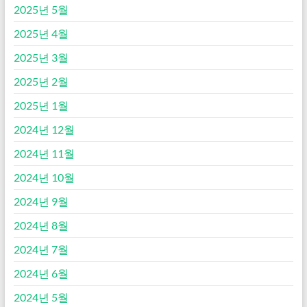
2025년 5월
2025년 4월
2025년 3월
2025년 2월
2025년 1월
2024년 12월
2024년 11월
2024년 10월
2024년 9월
2024년 8월
2024년 7월
2024년 6월
2024년 5월