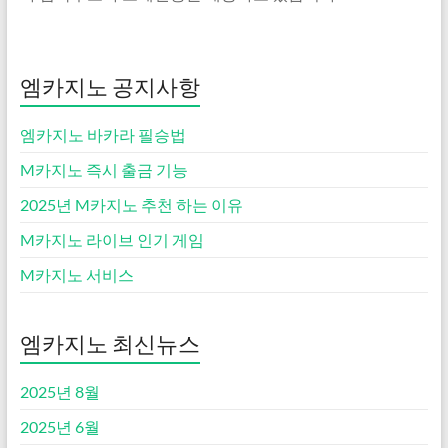
엠카지노 공지사항
엠카지노 바카라 필승법
M카지노 즉시 출금 기능
2025년 M카지노 추천 하는 이유
M카지노 라이브 인기 게임
M카지노 서비스
엠카지노 최신뉴스
2025년 8월
2025년 6월