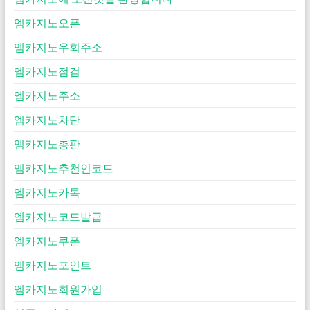
엠카지노오픈
엠카지노우회주소
엠카지노점검
엠카지노주소
엠카지노차단
엠카지노총판
엠카지노추천인코드
엠카지노카톡
엠카지노코드발급
엠카지노쿠폰
엠카지노포인트
엠카지노회원가입