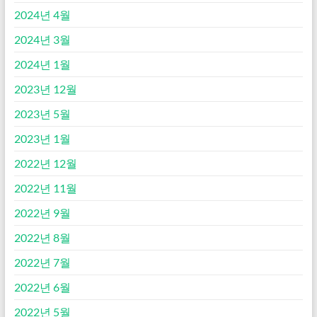
2024년 4월
2024년 3월
2024년 1월
2023년 12월
2023년 5월
2023년 1월
2022년 12월
2022년 11월
2022년 9월
2022년 8월
2022년 7월
2022년 6월
2022년 5월