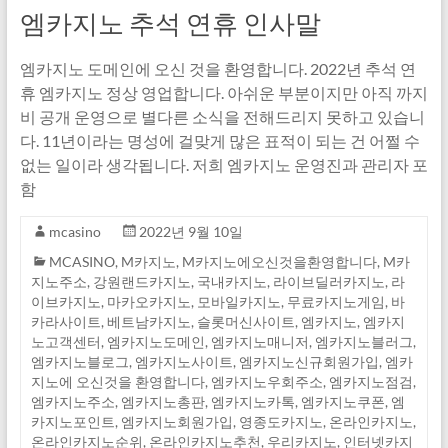
엠카지노 추석 연휴 인사말
엠카지노 도메인에 오신 것을 환영합니다. 2022년 추석 연
휴 엠카지노 정상 영업합니다. 아쉬운 부분이지만 아직 까지
비 공개 운영으로 별다른 소식을 전해드리지 못하고 있습니
다. 11년이라는 명성에 걸맞게 많은 표적이 되는 건 어쩔 수
없는 일이라 생각됩니다. 저희 엠카지노 운영진과 관리자 포
함
mcasino
2022년 9월 10일
MCASINO
,
M카지노
,
M카지노에오신것을환영합니다
,
M카
지노주소
,
강원랜드카지노
,
국내카지노
,
라이브딜러카지노
,
라
이브카지노
,
마카오카지노
,
모바일카지노
,
무료카지노게임
,
바
카라사이트
,
베트남카지노
,
슬롯머신사이트
,
엠카지노
,
엠카지
노고객센터
,
엠카지노도메인
,
엠카지노매니저
,
엠카지노블러그
,
엠카지노블로그
,
엠카지노사이트
,
엠카지노신규회원가입
,
엠카
지노에 오신것을 환영합니다
,
엠카지노우회주소
,
엠카지노점검
,
엠카지노주소
,
엠카지노총판
,
엠카지노카톡
,
엠카지노쿠폰
,
엠
카지노포인트
,
엠카지노회원가입
,
영종도카지노
,
온라인카지노
,
온라인카지노순위
,
온라인카지노추천
,
우리카지노
,
인터넷카지