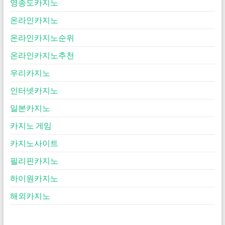
영종도카지노
온라인카지노
온라인카지노순위
온라인카지노추천
우리카지노
인터넷카지노
일본카지노
카지노 게임
카지노사이트
필리핀카지노
하이원카지노
해외카지노