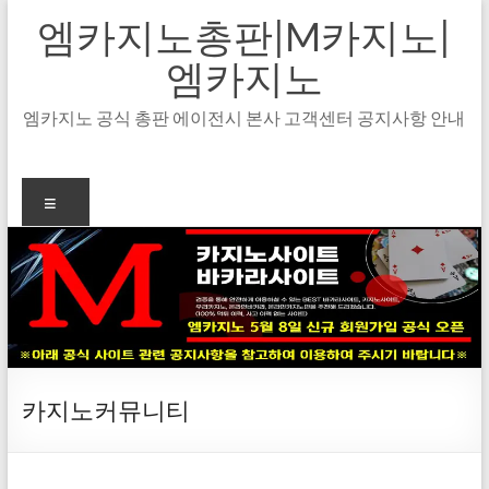
Skip
엠카지노총판|M카지노|
to
content
엠카지노
엠카지노 공식 총판 에이전시 본사 고객센터 공지사항 안내
메
뉴
카지노커뮤니티