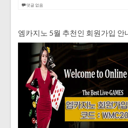
댓글 없음
엠카지노 5월 추천인 회원가입 안