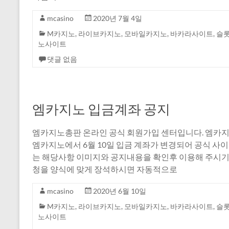
mcasino
2020년 7월 4일
M카지노
,
라이브카지노
,
모바일카지노
,
바카라사이트
,
슬
노사이트
댓글 없음
엠카지노 입금계좌 공지
엠카지노총판 온라인 공식 회원가입 센터입니다. 엠카
엠카지노에서 6월 10일 입금 계좌가 변경되어 공식 
는 해당사항 이미지와 공지내용을 확인후 이용해 주시기
청을 양식에 맞게 장석하시면 자동적으로
mcasino
2020년 6월 10일
M카지노
,
라이브카지노
,
모바일카지노
,
바카라사이트
,
슬
노사이트