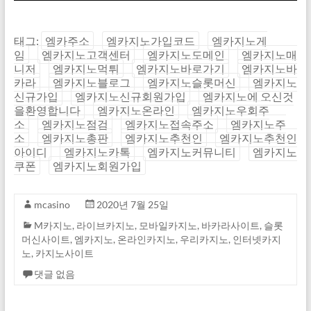
태그:
엠카주소
엠카지노가입코드
엠카지노게
임
엠카지노고객센터
엠카지노도메인
엠카지노매
니저
엠카지노먹튀
엠카지노바로가기
엠카지노바
카라
엠카지노블로그
엠카지노슬롯머신
엠카지노
신규가입
엠카지노신규회원가입
엠카지노에 오신것
을환영합니다
엠카지노온라인
엠카지노우회주
소
엠카지노점검
엠카지노접속주소
엠카지노주
소
엠카지노총판
엠카지노추천인
엠카지노추천인
아이디
엠카지노카톡
엠카지노커뮤니티
엠카지노
쿠폰
엠카지노회원가입
mcasino
2020년 7월 25일
M카지노
,
라이브카지노
,
모바일카지노
,
바카라사이트
,
슬롯
머신사이트
,
엠카지노
,
온라인카지노
,
우리카지노
,
인터넷카지
노
,
카지노사이트
댓글 없음