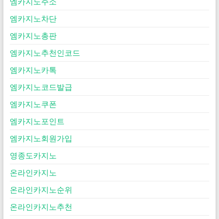
엠카지노주소
엠카지노차단
엠카지노총판
엠카지노추천인코드
엠카지노카톡
엠카지노코드발급
엠카지노쿠폰
엠카지노포인트
엠카지노회원가입
영종도카지노
온라인카지노
온라인카지노순위
온라인카지노추천