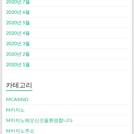
2020년 7월
2020년 6월
2020년 5월
2020년 4월
2020년 3월
2020년 2월
2020년 1월
카테고리
MCASINO
M카지노
M카지노에오신것을환영합니다
M카지노주소