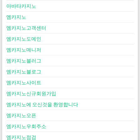
아바타카지노
엠카지노
엠카지노고객센터
엠카지노도메인
엠카지노매니저
엠카지노블러그
엠카지노블로그
엠카지노사이트
엠카지노신규회원가입
엠카지노에 오신것을 환영합니다
엠카지노오픈
엠카지노우회주소
엠카지노점검