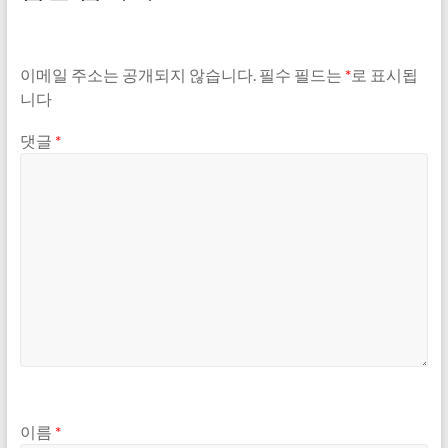
이메일 주소는 공개되지 않습니다.
필수 필드는
*
로 표시됩
니다
댓글
*
이름
*