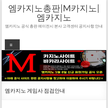
Skip
엠카지노총판|M카지노|
to
content
엠카지노
엠카지노 공식 총판 에이전시 본사 고객센터 공지사항 안내
메
뉴
엠카지노 게임사 점검안내