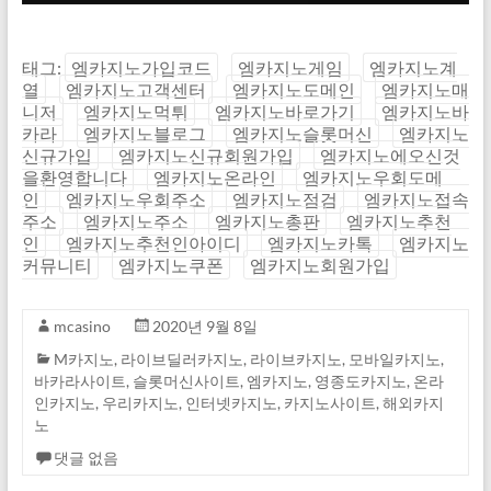
태그:
엠카지노가입코드
엠카지노게임
엠카지노계
열
엠카지노고객센터
엠카지노도메인
엠카지노매
니저
엠카지노먹튀
엠카지노바로가기
엠카지노바
카라
엠카지노블로그
엠카지노슬롯머신
엠카지노
신규가입
엠카지노신규회원가입
엠카지노에오신것
을환영합니다
엠카지노온라인
엠카지노우회도메
인
엠카지노우회주소
엠카지노점검
엠카지노접속
주소
엠카지노주소
엠카지노총판
엠카지노추천
인
엠카지노추천인아이디
엠카지노카톡
엠카지노
커뮤니티
엠카지노쿠폰
엠카지노회원가입
mcasino
2020년 9월 8일
M카지노
,
라이브딜러카지노
,
라이브카지노
,
모바일카지노
,
바카라사이트
,
슬롯머신사이트
,
엠카지노
,
영종도카지노
,
온라
인카지노
,
우리카지노
,
인터넷카지노
,
카지노사이트
,
해외카지
노
댓글 없음