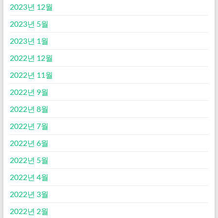
2023년 12월
2023년 5월
2023년 1월
2022년 12월
2022년 11월
2022년 9월
2022년 8월
2022년 7월
2022년 6월
2022년 5월
2022년 4월
2022년 3월
2022년 2월