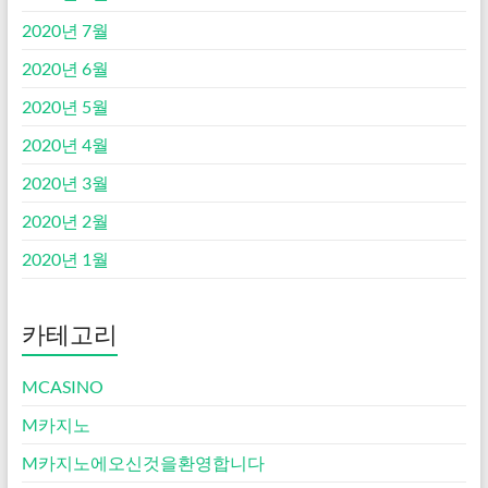
2020년 7월
2020년 6월
2020년 5월
2020년 4월
2020년 3월
2020년 2월
2020년 1월
카테고리
MCASINO
M카지노
M카지노에오신것을환영합니다