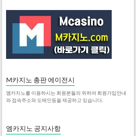
M카지노 총판 에이전시
엠카지노를 이용하시는 회원분들의 위하여 회원가입안내
와 접속주소와 도메인등을 제공하고 있습니다.
엠카지노 공지사항