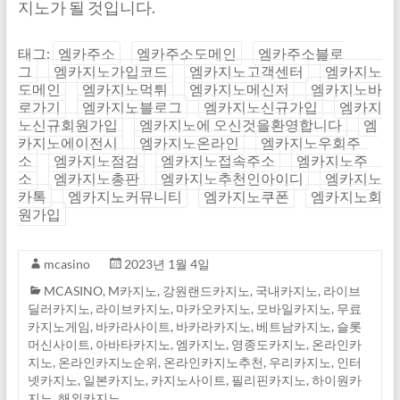
지노가 될 것입니다.
태그:
엠카주소
엠카주소도메인
엠카주소블로
그
엠카지노가입코드
엠카지노고객센터
엠카지노
도메인
엠카지노먹튀
엠카지노메신저
엠카지노바
로가기
엠카지노블로그
엠카지노신규가입
엠카지
노신규회원가입
엠카지노에 오신것을환영합니다
엠
카지노에이전시
엠카지노온라인
엠카지노우회주
소
엠카지노점검
엠카지노접속주소
엠카지노주
소
엠카지노총판
엠카지노추천인아이디
엠카지노
카톡
엠카지노커뮤니티
엠카지노쿠폰
엠카지노회
원가입
mcasino
2023년 1월 4일
MCASINO
,
M카지노
,
강원랜드카지노
,
국내카지노
,
라이브
딜러카지노
,
라이브카지노
,
마카오카지노
,
모바일카지노
,
무료
카지노게임
,
바카라사이트
,
바카라카지노
,
베트남카지노
,
슬롯
머신사이트
,
아바타카지노
,
엠카지노
,
영종도카지노
,
온라인카
지노
,
온라인카지노순위
,
온라인카지노추천
,
우리카지노
,
인터
넷카지노
,
일본카지노
,
카지노사이트
,
필리핀카지노
,
하이원카
지노
,
해외카지노