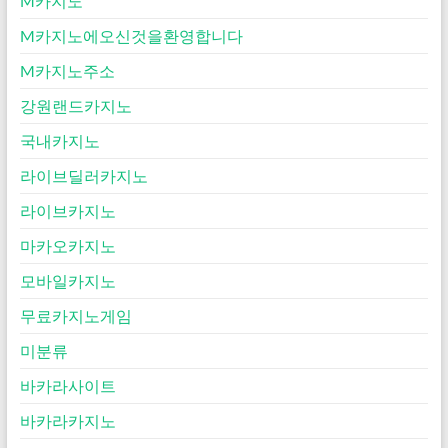
M카지노
M카지노에오신것을환영합니다
M카지노주소
강원랜드카지노
국내카지노
라이브딜러카지노
라이브카지노
마카오카지노
모바일카지노
무료카지노게임
미분류
바카라사이트
바카라카지노