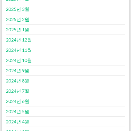
2025년 3월
2025년 2월
2025년 1월
2024년 12월
2024년 11월
2024년 10월
2024년 9월
2024년 8월
2024년 7월
2024년 6월
2024년 5월
2024년 4월