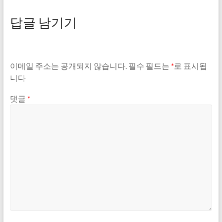
답글 남기기
이메일 주소는 공개되지 않습니다.
필수 필드는
*
로 표시됩
니다
댓글
*