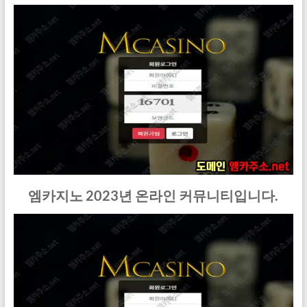
엠카지노 2023년 온라인 커뮤니티입니다.