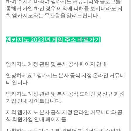
하여 주시기 바라며 엠카지노 커뮤니티와 블로그를
통해서 가입 하신 경우 이외에 피해를 보시더라도 저
희 엠카지노와는 무관함을 알려드립니다.
엠카지노 2023년 게임 주소 바로가기
엠카지노 계정 관련 및 본사 공식 페이지 안내
안녕하세요!! 엠카지노 본사 공식 지정 온라인 커뮤니
티 입니다.
엠카지노 계정 관련 및 본사 공식 도메인 및 신규 회원
가입 안내 사이트입니다.
저희 엠카지노 본사 공식 지정 온라인 커뮤니티와 공
식 회원가입 안내 페이지를
사칭하는 곳들이 종종 발견되어 회원님들의 주의가