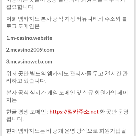
필요합니다.
저희 엠카지노 본사 공식 지정 커뮤니티와 주소와 블
로그 도메인은
1.m-casino.website
2.mcasino2009.com
3.mcasinoweb.com
위 세곳만 별도의 엠카지노 관리자를 두고 24시간 관
리하고 있습니다.
본사 공식 실시간 게임 도메인 및 신규 회원가입 페이
지는
한글 평생 도메인 :
https://엠카주소.net
한 곳만 운영
됩니다.
현재 엠카지노는 비 공개 운영 방식으로 회원가입을