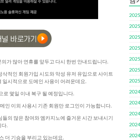
202
202
202
202
202
의가 많아 연휴를 앞두고 다시 한번 안내드립니다.
202
정삭적인 회원가입 시도와 악성 유저 유입으로 사이트
202
 일시적으로 도메인 사용이 어려운데요.
202
로 몇일 이내 복구 될 예정입니다.
202
도메인 이외 사용시 기존 회원만 로그인이 가능합니다.
202
님들의 많은 참여와 엠카지노에 즐거운 시간 보내시기
202
다.
202
스 더 기승을 부리고 있는데요.