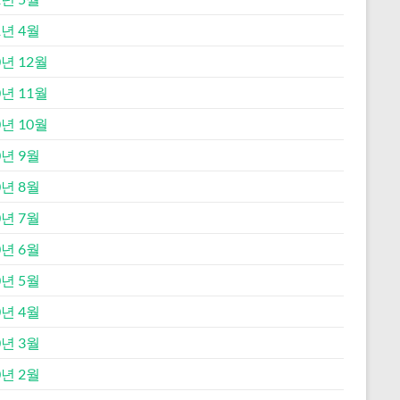
1년 4월
0년 12월
0년 11월
0년 10월
0년 9월
0년 8월
0년 7월
0년 6월
0년 5월
0년 4월
0년 3월
0년 2월