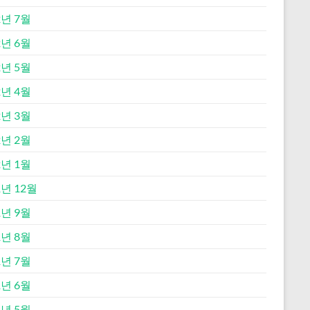
2년 7월
2년 6월
2년 5월
2년 4월
2년 3월
2년 2월
2년 1월
1년 12월
1년 9월
1년 8월
1년 7월
1년 6월
1년 5월