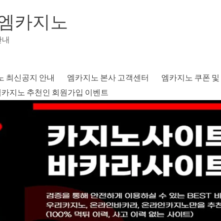
|엠카지노
안내
노 최신공지 안내
엠카지노 본사 고객센터
엠카지노 쿠폰 및
엠카지노 추천인 회원가입 이벤트