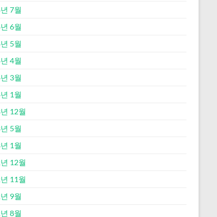
4년 7월
4년 6월
4년 5월
4년 4월
4년 3월
4년 1월
3년 12월
3년 5월
3년 1월
2년 12월
2년 11월
2년 9월
2년 8월