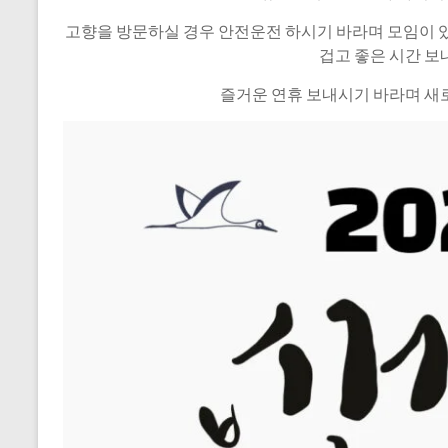
고향을 방문하실 경우 안전운전 하시기 바라며 모임이 
겁고 좋은 시간 보
즐거운 연휴 보내시기 바라며 새