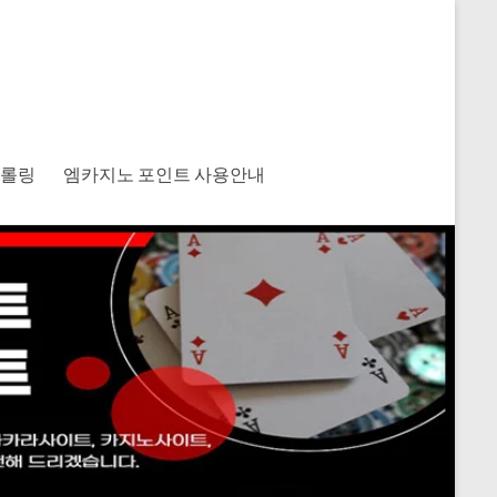
 롤링
엠카지노 포인트 사용안내