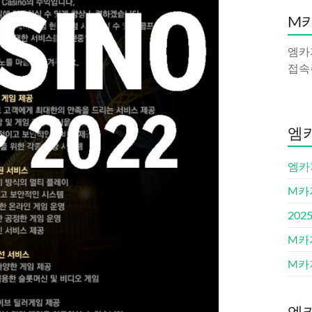
M
엠카
접속
엠
엠카
M카
20
M카
M카
엠