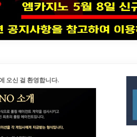
 오신 걸 환영합니다.