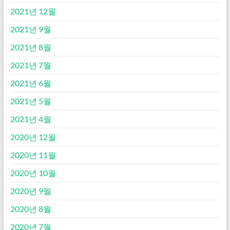
2021년 12월
2021년 9월
2021년 8월
2021년 7월
2021년 6월
2021년 5월
2021년 4월
2020년 12월
2020년 11월
2020년 10월
2020년 9월
2020년 8월
2020년 7월