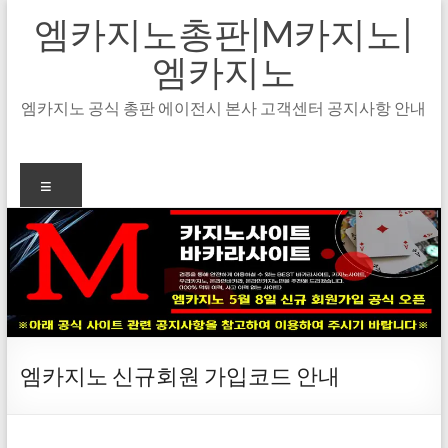
Skip
엠카지노총판|M카지노|
to
content
엠카지노
엠카지노 공식 총판 에이전시 본사 고객센터 공지사항 안내
메
뉴
엠카지노 신규회원 가입코드 안내