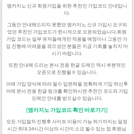
엠카지노 신규 회원가입을 위한 추천인 가입코드 안내입니
다.
그동안 안내해드리지 못했던 엠카지노 신규 가입시 요구되
었던 추천인 가입코드가 한시적으로 오픈되었습니다.회원
가입 코드는 일부 유저들에게만 적용될 예정이니 그동안 가
입 진행에 어려움을 겪으셨던 분들은 지금 기회를 놓치지 마
시기 바랍니다.
또한 안내해 드리는 본사 전용 한글 도메인 역시 부분적인
오픈으로 진행될수 있습니다.
아래 가입 양식에 따라 필수 입련락을 정확하게 기입 하신후
아래 본사 전용 한글 링크를 확인하시면 추천인 코드와 가입
도메인 안내를 받으실수 있습니다.
[엠카지노 가입코드 확인 바로가기]
모든 가입절차 진행후 사이트 이용이 가능 하기까지는 일정
시간 최대 24시간 이상의 시간이 소요 될수 있는 점 회원님