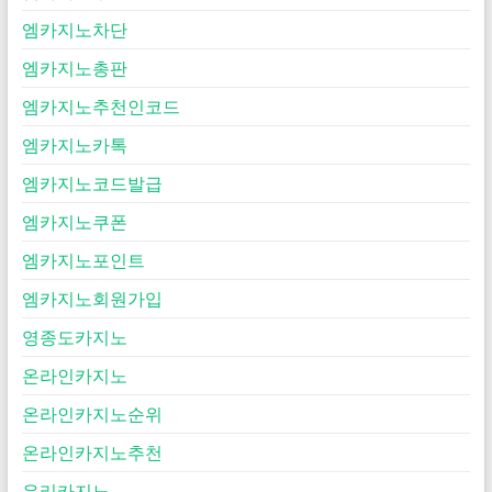
엠카지노차단
엠카지노총판
엠카지노추천인코드
엠카지노카톡
엠카지노코드발급
엠카지노쿠폰
엠카지노포인트
엠카지노회원가입
영종도카지노
온라인카지노
온라인카지노순위
온라인카지노추천
우리카지노