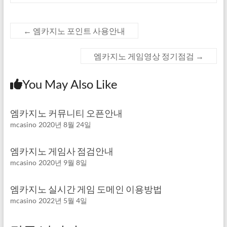
←
엠카지노 포인트 사용안내
엠카지노 게임영상 정기점검
→
You May Also Like
엠카지노 커뮤니티 오픈안내
mcasino
2020년 8월 24일
엠카지노 게임사 점검안내
mcasino
2020년 9월 8일
엠카지노 실시간 게임 도메인 이용방법
mcasino
2022년 5월 4일