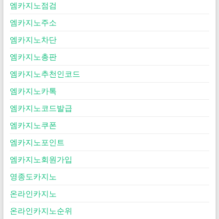
엠카지노점검
엠카지노주소
엠카지노차단
엠카지노총판
엠카지노추천인코드
엠카지노카톡
엠카지노코드발급
엠카지노쿠폰
엠카지노포인트
엠카지노회원가입
영종도카지노
온라인카지노
온라인카지노순위