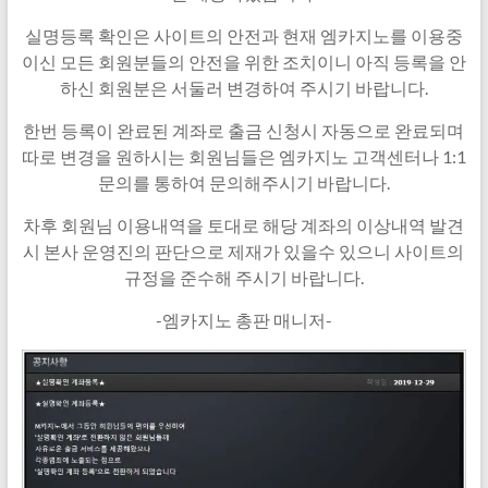
실명등록 확인은 사이트의 안전과 현재 엠카지노를 이용중
이신 모든 회원분들의 안전을 위한 조치이니 아직 등록을 안
하신 회원분은 서둘러 변경하여 주시기 바랍니다.
한번 등록이 완료된 계좌로 출금 신청시 자동으로 완료되며
따로 변경을 원하시는 회원님들은 엠카지노 고객센터나 1:1
문의를 통하여 문의해주시기 바랍니다.
차후 회원님 이용내역을 토대로 해당 계좌의 이상내역 발견
시 본사 운영진의 판단으로 제재가 있을수 있으니 사이트의
규정을 준수해 주시기 바랍니다.
-엠카지노 총판 매니저-