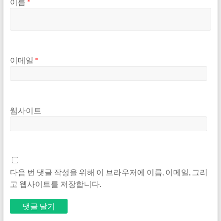
이름
*
이메일
*
웹사이트
다음 번 댓글 작성을 위해 이 브라우저에 이름, 이메일, 그리
고 웹사이트를 저장합니다.