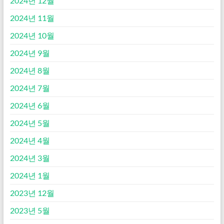
2024년 12월
2024년 11월
2024년 10월
2024년 9월
2024년 8월
2024년 7월
2024년 6월
2024년 5월
2024년 4월
2024년 3월
2024년 1월
2023년 12월
2023년 5월