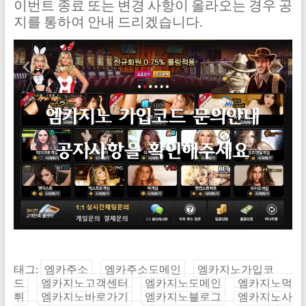
이번트 종료 또는 변경 사항이 올라오는 경우 공
지를 통하여 안내 드리겠습니다.
태그:
엠카주소
엠카주소도메인
엠카지노가입코
드
엠카지노고객센터
엠카지노도메인
엠카지노먹
튀
엠카지노바로가기
엠카지노블로그
엠카지노사