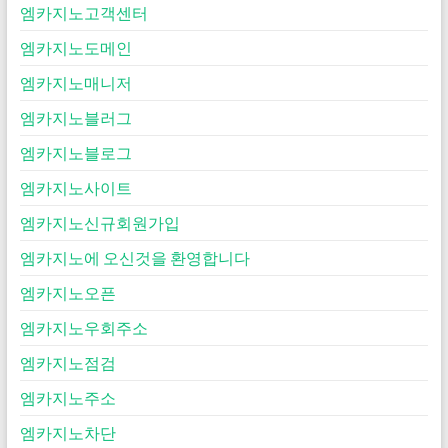
엠카지노고객센터
엠카지노도메인
엠카지노매니저
엠카지노블러그
엠카지노블로그
엠카지노사이트
엠카지노신규회원가입
엠카지노에 오신것을 환영합니다
엠카지노오픈
엠카지노우회주소
엠카지노점검
엠카지노주소
엠카지노차단