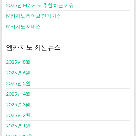
2025년 M카지노 추천 하는 이유
M카지노 라이브 인기 게임
M카지노 서비스
엠카지노 최신뉴스
2025년 8월
2025년 6월
2025년 5월
2025년 4월
2025년 3월
2025년 2월
2025년 1월