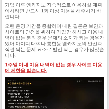
가입 이후 엠카지노 지속적으로 이용하실 계획
이시라면 반드시 1회 이상 이용을 해주시기 바
랍니다.
오랜 운영 기간을 종합하여 내린 결론은 보안과
사이트의 안전을 위하여 가입만 하시고 이용 내
역이 없는 분의 경우 문제의 소지가 되는 경우가
있어 아이디 대여나 통협등 엠카지노의 안전과
직결 되는 문제 요소로 발전 되는 경우가 많았습
니다.
1주일 이내 이용 내역이 없는 경우 사이트 이용
에 제한을 받습니다.