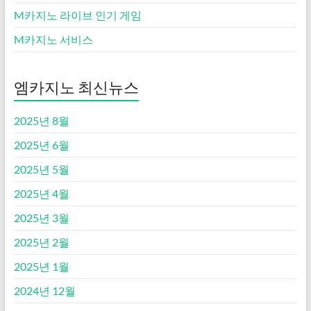
M카지노 라이브 인기 게임
M카지노 서비스
엠카지노 최신뉴스
2025년 8월
2025년 6월
2025년 5월
2025년 4월
2025년 3월
2025년 2월
2025년 1월
2024년 12월