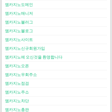
엠카지노도메인
엠카지노매니저
엠카지노블러그
엠카지노블로그
엠카지노사이트
엠카지노신규회원가입
엠카지노에 오신것을 환영합니다
엠카지노오픈
엠카지노우회주소
엠카지노점검
엠카지노주소
엠카지노차단
엠카지노총판