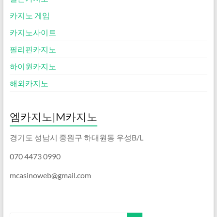
카지노 게임
카지노사이트
필리핀카지노
하이원카지노
해외카지노
엠카지노|M카지노
경기도 성남시 중원구 하대원동 우성B/L
070 4473 0990
mcasinoweb@gmail.com