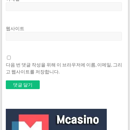
웹사이트
다음 번 댓글 작성을 위해 이 브라우저에 이름, 이메일, 그리
고 웹사이트를 저장합니다.