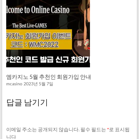
엠카지노 5월 추천인 회원가입 안내
mcasino
2023년 5월 7일
답글 남기기
이메일 주소는 공개되지 않습니다.
필수 필드는
*
로 표시됩
니다