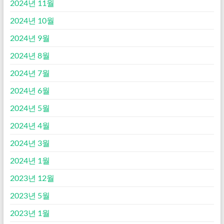
2024년 11월
2024년 10월
2024년 9월
2024년 8월
2024년 7월
2024년 6월
2024년 5월
2024년 4월
2024년 3월
2024년 1월
2023년 12월
2023년 5월
2023년 1월