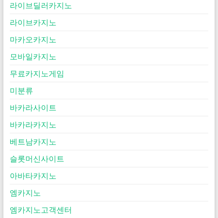
라이브딜러카지노
라이브카지노
마카오카지노
모바일카지노
무료카지노게임
미분류
바카라사이트
바카라카지노
베트남카지노
슬롯머신사이트
아바타카지노
엠카지노
엠카지노고객센터