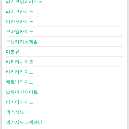
라이브딜러카지노
라이브카지노
마카오카지노
모바일카지노
무료카지노게임
미분류
바카라사이트
바카라카지노
베트남카지노
슬롯머신사이트
아바타카지노
엠카지노
엠카지노고객센터