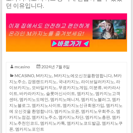
던 이유입니다.
mcasino
2024년 7월 8일
MCASINO
,
M카지노
,
M카지노에오신것을환영합니다
,
M카
지노주소
,
강원랜드카지노
,
국내카지노
,
라이브딜러카지노
,
라
이브카지노
,
모바일카지노
,
무료카지노게임
,
미분류
,
바카라사
이트
,
바카라카지노
,
슬롯머신사이트
,
엠카지노
,
엠카지노고객
센터
,
엠카지노도메인
,
엠카지노매니저
,
엠카지노블러그
,
엠카
지노블로그
,
엠카지노사이트
,
엠카지노신규회원가입
,
엠카지노
에 오신것을 환영합니다
,
엠카지노오픈
,
엠카지노우회주소
,
엠
카지노점검
,
엠카지노주소
,
엠카지노차단
,
엠카지노총판
,
엠카
지노추천인코드
,
엠카지노카톡
,
엠카지노코드발급
,
엠카지노쿠
폰
,
엠카지노포인트