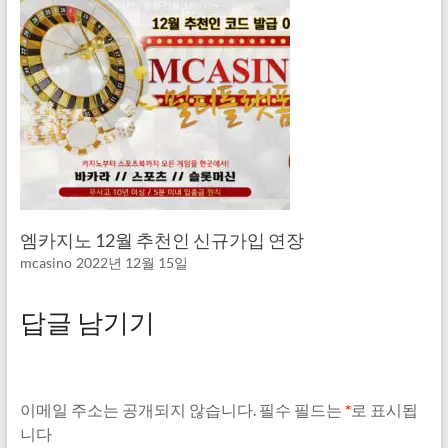
엠카지노 12월 추천인 신규가입 연장
mcasino
2022년 12월 15일
답글 남기기
이메일 주소는 공개되지 않습니다.
필수 필드는
*
로 표시됩
니다