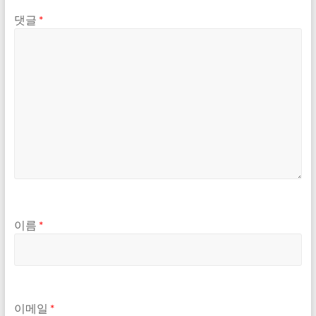
댓글
*
이름
*
이메일
*