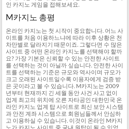
인 카지노 게임을 접해보세요.
M카지노 총평
온라인 카지노는 첫 시작이 중요합니다. 어느 사
이트를 처음 이용하느냐에 따라 이후 상황은 천
차만별로 달라지기 때문이죠. 그렇다면 수 많은
사이트 중 어떤 온라인 카지노를 선택해야 할까
요? 가장 기본은 신뢰할 수 있는 안전한 사이트
를 선택하는 것이 아닐까 싶습니다. 안전한 사이
트를 선택하는 기준은 규모와 역사이며 규모가
크고 오래된 사이트일수록 이용자에게 검증 받
은 곳이라고 볼 수 있습니다. M카지노는 2009
년부터 현재까지 긴 세월 동안 사건 사고 없이
업계 최고의 위치에 오른 자타공인 대한민국 온
라인 카지노 업계 탑 사이트로 최신 보안 시스템
과 안전 계좌 시스템으로 회원님들께서 안심하
고 이용하실 수 있습니다. 이것이 온라인 M카지
노가 카지노 사이트 중 국내 원탑이 될 수 있었