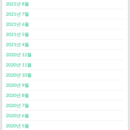
2021년 8월
2021년 7월
2021년 6월
2021년 5월
2021년 4월
2020년 12월
2020년 11월
2020년 10월
2020년 9월
2020년 8월
2020년 7월
2020년 6월
2020년 5월