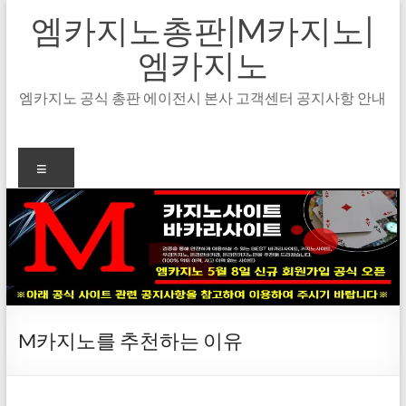
Skip
엠카지노총판|M카지노|
to
content
엠카지노
엠카지노 공식 총판 에이전시 본사 고객센터 공지사항 안내
메
뉴
M카지노를 추천하는 이유