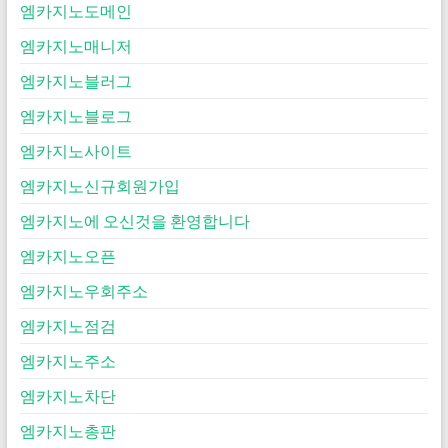
엠카지노도메인
엠카지노매니저
엠카지노블러그
엠카지노블로그
엠카지노사이트
엠카지노신규회원가입
엠카지노에 오신것을 환영합니다
엠카지노오픈
엠카지노우회주소
엠카지노점검
엠카지노주소
엠카지노차단
엠카지노총판