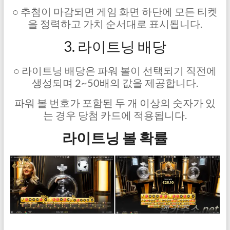
○ 추첨이 마감되면 게임 화면 하단에 모든 티켓
을 정력하고 가치 순서대로 표시됩니다.
3. 라이트닝 배당
○ 라이트닝 배당은 파워 볼이 선택되기 직전에
생성되며 2~50배의 값을 제공합니다.
파워 볼 번호가 포함된 두 개 이상의 숫자가 있
는 경우 당첨 카드에 적용됩니다.
라이트닝 볼 확률