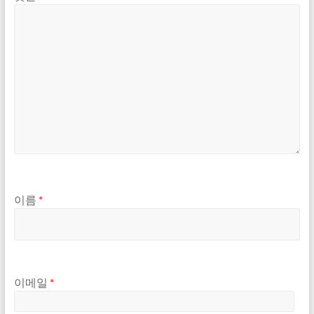
이름
*
이메일
*