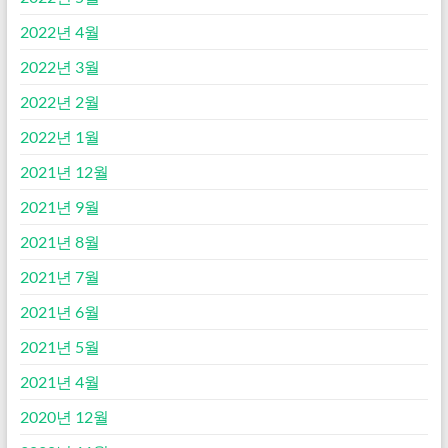
2022년 4월
2022년 3월
2022년 2월
2022년 1월
2021년 12월
2021년 9월
2021년 8월
2021년 7월
2021년 6월
2021년 5월
2021년 4월
2020년 12월