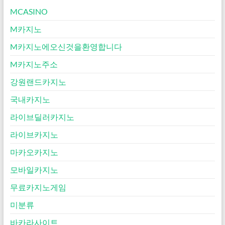
MCASINO
M카지노
M카지노에오신것을환영합니다
M카지노주소
강원랜드카지노
국내카지노
라이브딜러카지노
라이브카지노
마카오카지노
모바일카지노
무료카지노게임
미분류
바카라사이트