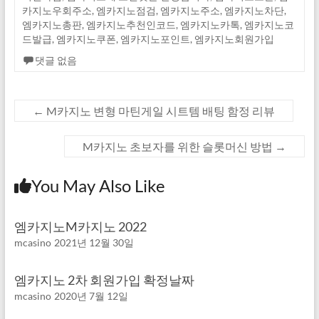
카지노우회주소
,
엠카지노점검
,
엠카지노주소
,
엠카지노차단
,
엠카지노총판
,
엠카지노추천인코드
,
엠카지노카톡
,
엠카지노코
드발급
,
엠카지노쿠폰
,
엠카지노포인트
,
엠카지노회원가입
댓글 없음
←
M카지노 변형 마틴게일 시트템 배팅 함정 리뷰
M카지노 초보자를 위한 슬롯머신 방법
→
You May Also Like
엠카지노M카지노 2022
mcasino
2021년 12월 30일
엠카지노 2차 회원가입 확정날짜
mcasino
2020년 7월 12일