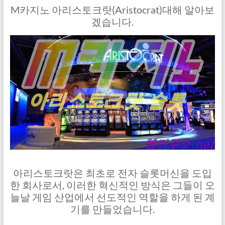
M카지노 아리스토크랏(Aristocrat)대해 알아보
겠습니다.
아리스토크랏은 최초로 전자 슬롯머신을 도입
한 회사로서, 이러한 혁신적인 방식은 그들이 오
늘날 게임 산업에서 선도적인 역할을 하게 된 계
기를 만들었습니다.