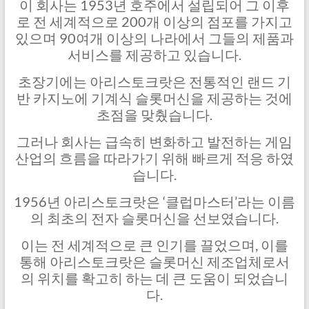
이 회사는 1953년 호주에서 설립되어 그 이후
로 전 세계적으로 200개 이상의 점포를 가지고
있으며 90여개 이상의 나라에서 그들의 제품과
서비스를 제공하고 있습니다.
초장기에는 아리스토크랏은 전통적인 랜드 기
반 카지노에 기계식 슬롯머신을 제공하는 것에
초점을 맞췄습니다.
그러나 회사는 급속히 변화하고 발전하는 게임
산업의 흐름을 따라가기 위해 빠르게 적응 하였
습니다.
1956년 아리스토크랏은 ‘클럽마스터’라는 이름
의 최초의 전자 슬롯머신을 선보였습니다.
이는 전 세계적으로 큰 인기를 끌었으며, 이를
통해 아리스토크랏은 슬롯머신 제조업체로서
의 위치를 확고히 하는 데 큰 도움이 되었습니
다.