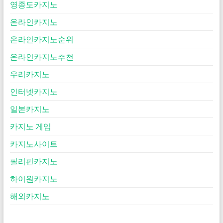
영종도카지노
온라인카지노
온라인카지노순위
온라인카지노추천
우리카지노
인터넷카지노
일본카지노
카지노 게임
카지노사이트
필리핀카지노
하이원카지노
해외카지노