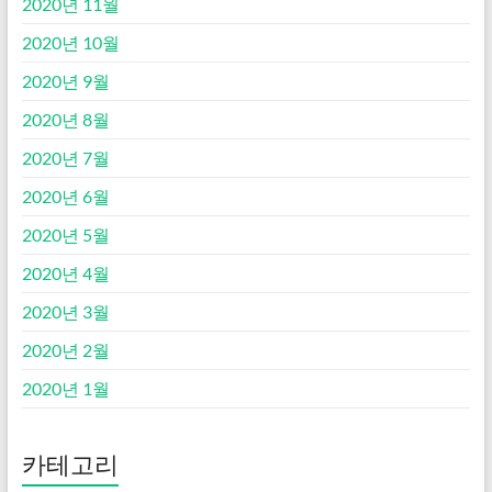
2020년 11월
2020년 10월
2020년 9월
2020년 8월
2020년 7월
2020년 6월
2020년 5월
2020년 4월
2020년 3월
2020년 2월
2020년 1월
카테고리