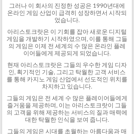
그러나 이 회사의 진정한 성공은 1990년대에
온라인 게임 산업이 급격히 성장하면서 시작되
었습니다.
아리스토크랏은 이 기회를 잡아 새로운 디지털
게임을 개발하기 시작하였으며, 이를 통해 그들
의 게임은 이제 전 세계의 수 많은 온라인 플레
이어들에게 제공되게 되었습니다.
현재 아리스토크랏은 그들의 우수한 게임 디자
인, 획기적인 기술, 그리고 탁월한 고객 서비스
를 통해 카지노 게임 산업에서 선도적인 위치를
차지하고 있습니다.
그들의 게임은 전 세계 수 많은 플레이어들에게
즐거움을 제공하며, 이는 아리스토크랏이 그들
의 고객을 위해 제공하는 서비스의 질과 매력에
대한 탁월한 인식을 보여 줍니다.
그들의 게임은 시대를 초월하는 아름다움과 매